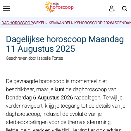
DAGHOROSCOOP
WEKELIJKS
MAANDELIJKS
HOROSCOOP 2026
ASCENDAN
ZOEKEN
Dagelijkse horoscoop Maandag
11 Augustus 2025
Geschreven door Isabelle Fortes
De gevraagde horoscoop is momenteel niet
beschikbaar, maar je kunt de daghoroscoop van
Donderdag 6 Augustus 2026
raadplegen. Terwijl je
verder navigeert, krijg je toegang tot de details van je
daghoroscoop, inclusief de evolutie van je
sterbeoordelingen voor de thema's stemming,
liefde, geld, werk en vrije tijd. Je vindt er ook advies