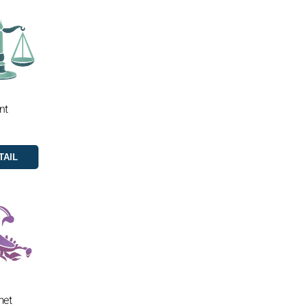
nt
met