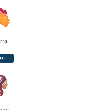
ring,
n en je