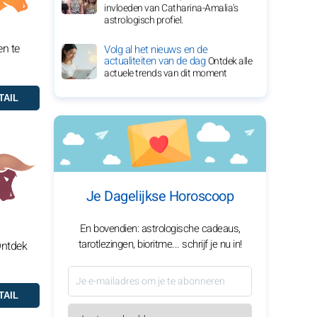
invloeden van Catharina-Amalia's
astrologisch profiel.
en te
Volg al het nieuws en de
actualiteiten van de dag
Ontdek alle
actuele trends van dit moment
Je Dagelijkse Horoscoop
En bovendien: astrologische cadeaus,
tarotlezingen, bioritme... schrijf je nu in!
Ontdek