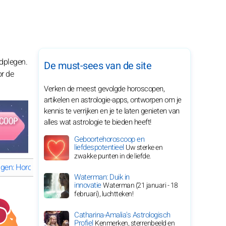
dplegen.
De must-sees van de site
or de
Verken de meest gevolgde horoscopen,
artikelen en astrologie-apps, ontworpen om je
kennis te verrijken en je te laten genieten van
alles wat astrologie te bieden heeft!
Geboortehoroscoop en
liefdespotentieel
Uw sterke en
zwakke punten in de liefde.
ngen: Horoscoop van donderdag 6 augustus 2026
Kreeft: Horosc
Waterman: Duik in
innovatie
Waterman (21 januari - 18
februari), luchtteken!
Catharina-Amalia's Astrologisch
Profiel
Kenmerken, sterrenbeeld en