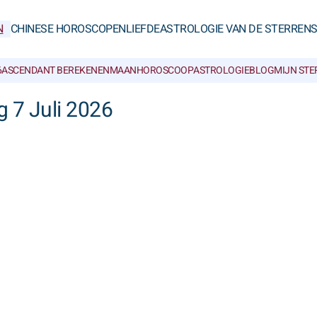
N
CHINESE HOROSCOPEN
LIEFDE
ASTROLOGIE VAN DE STERREN
6
ASCENDANT BEREKENEN
MAANHOROSCOOP
ASTROLOGIEBLOG
MIJN ST
 7 Juli 2026