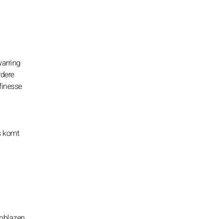
warring
dere
finesse
s komt
nblazen,