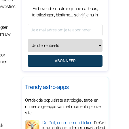
 kwesties
En bovendien: astrologische cadeaus,
tarotlezingen, bioritme... schrijf je nu in!
ugten
 om uw
oor
ABONNEER
nnen
Trendy astro-apps
Ontdek de populairste astrologie-, tarot- en
numerologie-apps van het moment op onze
site:
De Geit, een innemend teken!
De Geit
uk
is romantisch en stemmingswisselend