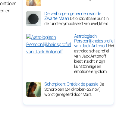
e ontdoen
ren en
De verborgen geheimen van de
Zwarte Maan
Dit onzichtbare punt in
de ruimte symboliseert vrouwelijkheid
Astrologisch
Persoonlijkheidsprofiel
van Jack Antonoff
Het
astrologische profiel
van Jack Antonoff
biedt inzicht in zijn
kunstzinnige en
emotionele rijkdom.
Schorpioen: Ontdek de passie
De
Schorpioen (24 oktober - 22 nov.)
wordt geregeerd door Mars