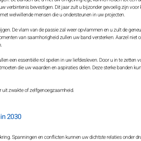
w verbintenis bevestigen. Dit jaar zult u bijzonder gevoelig zijn voor
 met welwillende mensen die u ondersteunen in uw projecten.
rijgen. De vlam van de passie zal weer opvlammen en u zult de gene
momenten van saamhorigheid zullen uw band versterken. Aarzel niet
n.
en een essentiële rol spelen in uw liefdesleven. Door u in te zetten v
ntmoeten die uw waarden en aspiraties delen. Deze sterke banden ku
er uit zwakte of zelfgenoegzaamheid.
 in 2030
kring. Spanningen en conflicten kunnen uw dichtste relaties onder dr