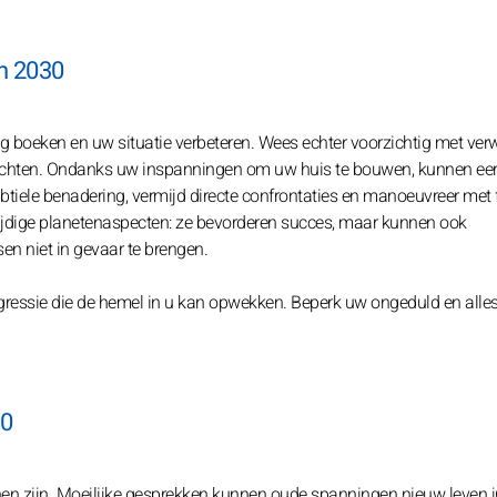
in 2030
ang boeken en uw situatie verbeteren. Wees echter voorzichtig met ver
chten. Ondanks uw inspanningen om uw huis te bouwen, kunnen eer
btiele benadering, vermijd directe confrontaties en manoeuvreer met 
ijdige planetenaspecten: ze bevorderen succes, maar kunnen ook
n niet in gevaar te brengen.
ressie die de hemel in u kan opwekken. Beperk uw ongeduld en alle
30
nen zijn. Moeilijke gesprekken kunnen oude spanningen nieuw leven i