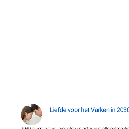
Liefde voor het Varken in 203
2030 is een jaar vol projecten en betekenisvolle ontmoet