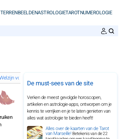
STERRENBEELDEN
ASTROLOGIE
TAROT
NUMEROLOGIE
ZOEKEN
Welzijn voor het Varken in 2030
Spiritueel leven voor het Varken i
De must-sees van de site
Verken de meest gevolgde horoscopen,
artikelen en astrologie-apps, ontworpen om je
kennis te verrijken en je te laten genieten van
ruiken
alles wat astrologie te bieden heeft!
m
Alles over de kaarten van de Tarot
van Marseille!
Betekenis van de 22
tarotkaarten om een kaartlegging te