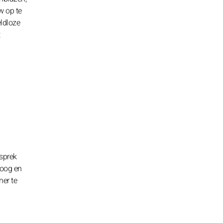
w op te
ldloze
esprek
loog en
ner te