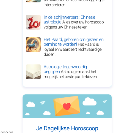
interpreteren
In de schijnwerpers: Chinese
astrologie
Alles over uw horoscoop
volgens uw Chinese teken
Het Paard, geboren om gezien en
bemind te worden!
Het Paard is
loyaal en waardeert rechtvaardige
daden.
Astrologie tegenwoordig
begrijpen
Astrologie maakt het
mogelijk het beste pad te kiezen
Je Dagelijkse Horoscoop
iepe en