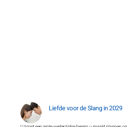
Liefde voor de Slang in 2029
U toont een grote wederzijdse begrip, u maakt plannen op 