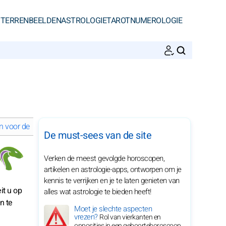
STERRENBEELDEN
ASTROLOGIE
TAROT
NUMEROLOGIE
ZOEKEN
n voor de Slang in 2029
Spiritueel leven voor de Slang in 2029
De must-sees van de site
Verken de meest gevolgde horoscopen,
artikelen en astrologie-apps, ontworpen om je
kennis te verrijken en je te laten genieten van
it u op
alles wat astrologie te bieden heeft!
n te
Moet je slechte aspecten
vrezen?
Rol van vierkanten en
opposities in een geboortehoroscoop