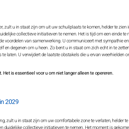
er, zult u in staat zijn om uit uw schuilplaats te komen, helder te zien 
delijke collectieve initiatieven te nemen. Het is tijd om een einde t
p de voordelen van samenwerking. U communiceert met sympathie en 
elf en degenen om u heen. Zo bent u in staat om zich echt in te zette
 te laten. U verwijdert de laatste obstakels die u ervan weerhielden 
 Het is essentieel voor u om niet langer alleen te opereren.
 in 2029
ng, zult u in staat zijn om uw comfortabele zone te verlaten, helder te 
n duidelijke collectieve initiatieven te nemen. Het moment is gekom