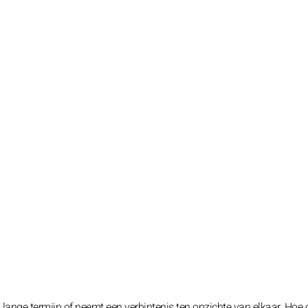
lange termijn of neemt een verbintenis ten opzichte van elkaar. Hoe 