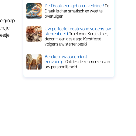
De Draak, een geboren verleider!
De
Draak is charismatisch en weet te
n
overtuigen
ke groep
n, je
Uw perfecte feestavond volgens uw
sterrenbeeld
Troef voor Kerst: diner,
eetje
decor — een geslaagd Kerstfeest
volgens uw sterrenbeeld
Bereken uw ascendant
eenvoudig!
Ontdek de kenmerken van
uw persoonlijkheid