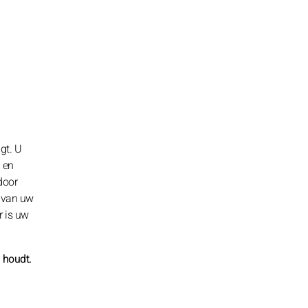
gt. U
 en
door
t van uw
r is uw
 houdt.