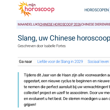
HOROSCOPEN
MAANDELIJKS
CHINESE HOROSCOOP 2026
CHINESE DIERENR
Slang, uw Chinese horoscoo
Geschreven door Isabelle Fortes
Ga naar
Liefde voor de Slang in 2029
Sociaal leven
Tijdens dit Jaar van de Haan zijn alle voorwaarden a
opgestart, een nieuwe cyclus te beginnen en nieuwe 
te nemen die perfect aansluit bij uw verwachtingen! B
collectief project en uzelf te associëren. Door uw men
en evolueert u het best. De sterren moedigen u aan o
grijpen!