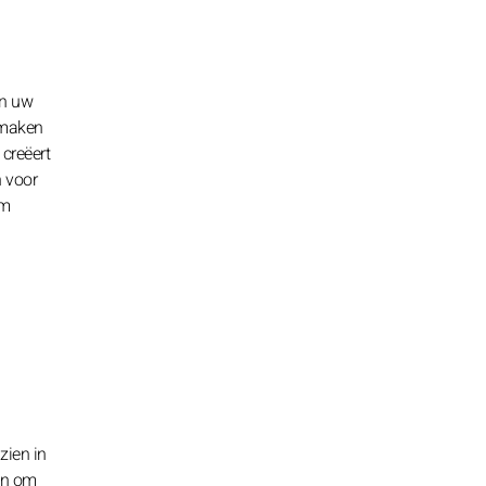
in uw
e maken
creëert
n voor
om
zien in
en om