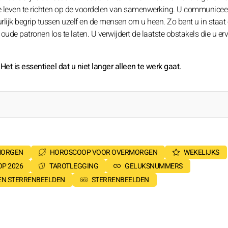
 leven te richten op de voordelen van samenwerking. U communicee
rlijk begrip tussen uzelf en de mensen om u heen. Zo bent u in staat
oude patronen los te laten. U verwijdert de laatste obstakels die u er
et is essentieel dat u niet langer alleen te werk gaat.
MORGEN
HOROSCOOP VOOR OVERMORGEN
WEKELIJKS
P 2026
TAROTLEGGING
GELUKSNUMMERS
SEN STERRENBEELDEN
STERRENBEELDEN