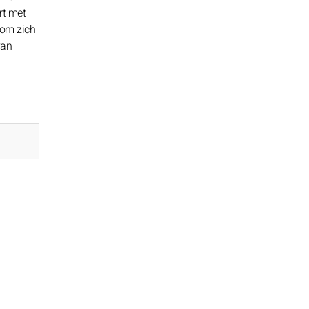
rt met
 om zich
van