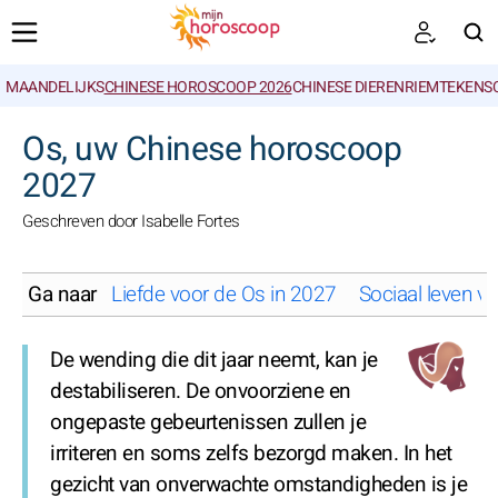
MAANDELIJKS
CHINESE HOROSCOOP 2026
CHINESE DIERENRIEMTEKENS
ZOEKEN
Os, uw Chinese horoscoop
2027
Geschreven door Isabelle Fortes
Ga naar
Liefde voor de Os in 2027
Sociaal leven v
De wending die dit jaar neemt, kan je
destabiliseren. De onvoorziene en
ongepaste gebeurtenissen zullen je
irriteren en soms zelfs bezorgd maken. In het
gezicht van onverwachte omstandigheden is je