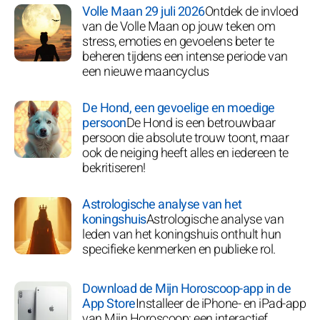
Volle Maan 29 juli 2026
Ontdek de invloed
van de Volle Maan op jouw teken om
stress, emoties en gevoelens beter te
beheren tijdens een intense periode van
een nieuwe maancyclus
De Hond, een gevoelige en moedige
persoon
De Hond is een betrouwbaar
persoon die absolute trouw toont, maar
ook de neiging heeft alles en iedereen te
bekritiseren!
Astrologische analyse van het
koningshuis
Astrologische analyse van
leden van het koningshuis onthult hun
specifieke kenmerken en publieke rol.
Download de Mijn Horoscoop-app in de
App Store
Installeer de iPhone- en iPad-app
van Mijn Horoscoop: een interactief