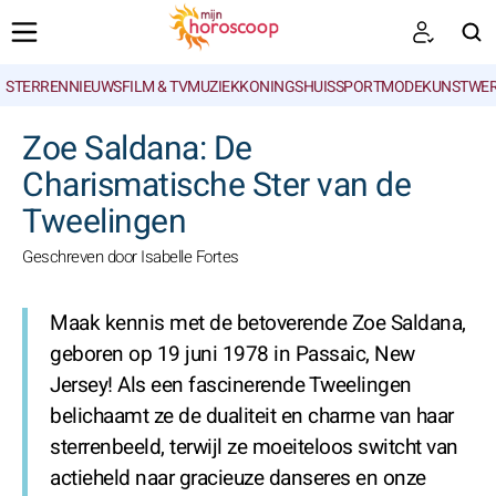
STERRENNIEUWS
FILM & TV
MUZIEK
KONINGSHUIS
SPORT
MODE
KUNSTWE
ZOEKEN
Zoe Saldana: De
Charismatische Ster van de
Tweelingen
Geschreven door Isabelle Fortes
Maak kennis met de betoverende Zoe Saldana,
geboren op 19 juni 1978 in Passaic, New
Jersey! Als een fascinerende Tweelingen
belichaamt ze de dualiteit en charme van haar
sterrenbeeld, terwijl ze moeiteloos switcht van
actieheld naar gracieuze danseres en onze