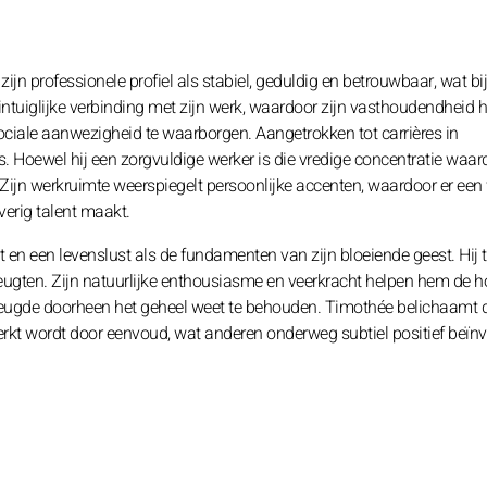
n professionele profiel als stabiel, geduldig en betrouwbaar, wat bi
a zintuiglijke verbinding met zijn werk, waardoor zijn vasthoudendheid 
ociale aanwezigheid te waarborgen. Aangetrokken tot carrières in
nes. Hoewel hij een zorgvuldige werker is die vredige concentratie waard
. Zijn werkruimte weerspiegelt persoonlijke accenten, waardoor er ee
verig talent maakt.
 en een levenslust als de fundamenten van zijn bloeiende geest. Hij 
gten. Zijn natuurlijke enthousiasme en veerkracht helpen hem de h
 vreugde doorheen het geheel weet te behouden. Timothée belichaamt 
rkt wordt door eenvoud, wat anderen onderweg subtiel positief beïnv