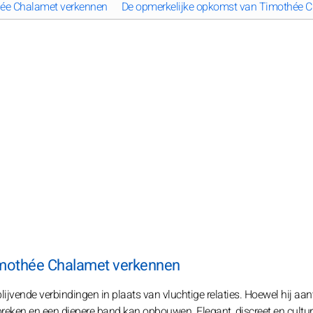
thée Chalamet verkennen
De opmerkelijke opkomst van Timothée Ch
Timothée Chalamet verkennen
jvende verbindingen in plaats van vluchtige relaties. Hoewel hij aan
an breken en een diepere band kan opbouwen. Elegant, discreet en cultur