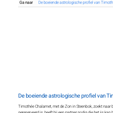
Ga naar
De boeiende astrologische profiel van Timo
De boeiende astrologische profiel van 
Timothée Chalamet, met de Zon in Steenbok, zoekt naar bli
gereserveerd is, heeft hij een partner nodig die het ijs k