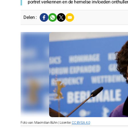
portret verkennen en de hemelse invloeden onthullen
Delen :
Foto van: Maximilian Bühn | Licentie:
CC BY-SA 4.0