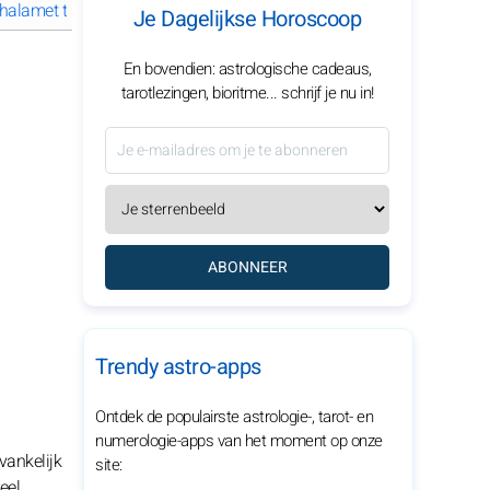
alamet tot sterrenstatus
Wat maakt Timothée Chalamet een rijze
Je Dagelijkse Horoscoop
En bovendien: astrologische cadeaus,
tarotlezingen, bioritme... schrijf je nu in!
ABONNEER
Trendy astro-apps
Ontdek de populairste astrologie-, tarot- en
numerologie-apps van het moment op onze
vankelijk
site:
eel