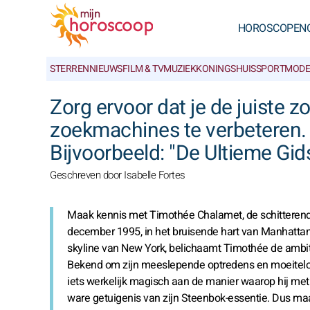
HOROSCOPEN
STERRENNIEUWS
FILM & TV
MUZIEK
KONINGSHUIS
SPORT
MODE
Zorg ervoor dat je de juiste z
zoekmachines te verbeteren. M
Bijvoorbeeld: "De Ultieme Gid
Geschreven door Isabelle Fortes
Maak kennis met Timothée Chalamet, de schitterende
december 1995, in het bruisende hart van Manhattan,
skyline van New York, belichaamt Timothée de ambit
Bekend om zijn meeslepende optredens en moeiteloos c
iets werkelijk magisch aan de manier waarop hij met 
ware getuigenis van zijn Steenbok-essentie. Dus maa