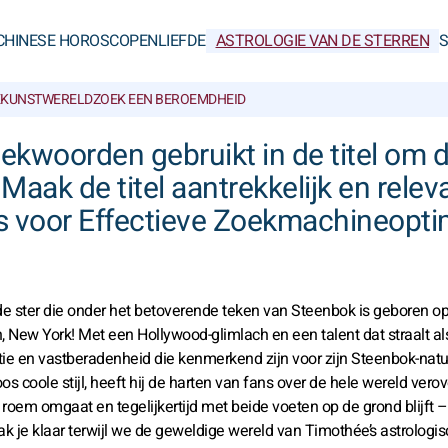
CHINESE HOROSCOPEN
LIEFDE
ASTROLOGIE VAN DE STERREN
KUNSTWERELD
ZOEK EEN BEROEMDHEID
oekwoorden gebruikt in de titel om 
aak de titel aantrekkelijk en releva
s voor Effectieve Zoekmachineoptima
 ster die onder het betoverende teken van Steenbok is geboren o
 New York! Met een Hollywood-glimlach en een talent dat straalt al
ie en vastberadenheid die kenmerkend zijn voor zijn Steenbok-natu
oole stijl, heeft hij de harten van fans over de hele wereld verove
roem omgaat en tegelijkertijd met beide voeten op de grond blijft 
k je klaar terwijl we de geweldige wereld van Timothée’s astrologi