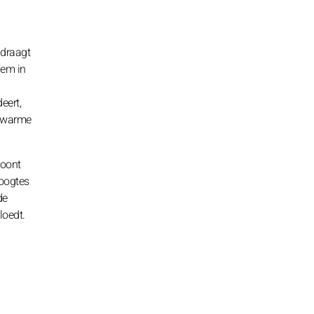
jdraagt
hem in
eert,
n warme
toont
oogtes
de
loedt.