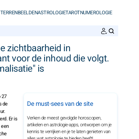
STERRENBEELDEN
ASTROLOGIE
TAROT
NUMEROLOGIE
ZOEKEN
de zichtbaarheid in
nt voor de inhoud die volgt.
lisatie" is
p 27
De must-sees van de site
s de
ur.
Verken de meest gevolgde horoscopen,
rd. Er is
artikelen en astrologie-apps, ontworpen om je
– een
kennis te verrijken en je te laten genieten van
sche
alles wat astrologie te bieden heeft!