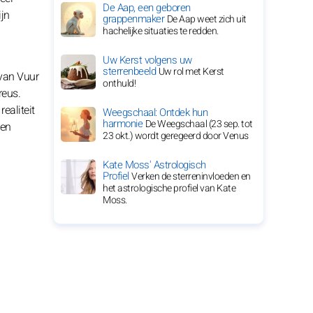
De Aap, een geboren
ijn
grappenmaker
De Aap weet zich uit
hachelijke situaties te redden.
Uw Kerst volgens uw
sterrenbeeld
Uw rol met Kerst
 van Vuur
onthuld!
reus.
ealiteit
Weegschaal: Ontdek hun
harmonie
De Weegschaal (23 sep. tot
een
23 okt.) wordt geregeerd door Venus
Kate Moss' Astrologisch
Profiel
Verken de sterreninvloeden en
het astrologische profiel van Kate
Moss.