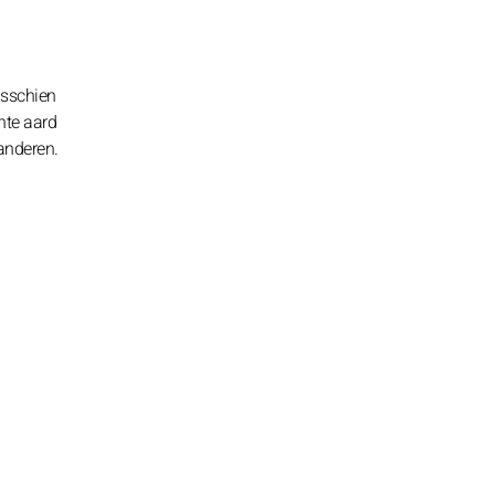
misschien
nte aard
anderen.