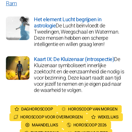
Het element Lucht begrijpen in
astrologie
De Lucht beïnvloedt de
Tweelingen, Weegschaal en Waterman.
Deze mensen hebben een scherpe
intelligentie en willen graag leren!
Kaart IX: De Kluizenaar (introspectie)
De
Kluizenaar symboliseert innerlijke
zoektocht en de eenzaamheid die nodig is
voor bezinning. Deze kaart raadt aan tijd
voor jezelf te nemen en je eigen pad naar
de waarheid te volgen.
DAGHOROSCOOP
HOROSCOOP VAN MORGEN
HOROSCOOP VOOR OVERMORGEN
WEKELIJKS
MAANDELIJKS
HOROSCOOP 2026