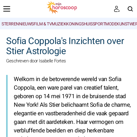
STERRENNIEUWS
FILM & TV
MUZIEK
KONINGSHUIS
SPORT
MODE
KUNSTWE
ZOEKEN
Sofia Coppola's Inzichten over
Stier Astrologie
Geschreven door Isabelle Fortes
Welkom in de betoverende wereld van Sofia
Coppola, een ware parel van creatief talent,
geboren op 14 mei 1971 in de bruisende stad
New York! Als Stier belichaamt Sofia de charme,
elegantie en vastberadenheid die vaak gepaard
gaan met dit aardeteken. Haar vermogen om
verbluffende beelden en diep herkenbare