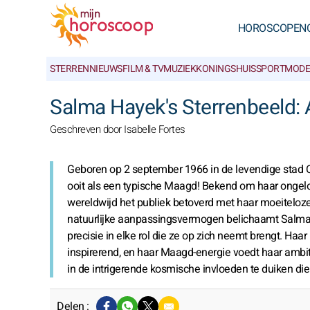
HOROSCOPEN
STERRENNIEUWS
FILM & TV
MUZIEK
KONINGSHUIS
SPORT
MODE
Salma Hayek's Sterrenbeeld: 
Geschreven door Isabelle Fortes
Geboren op 2 september 1966 in de levendige stad 
ooit als een typische Maagd! Bekend om haar ongelo
wereldwijd het publiek betoverd met haar moeiteloze
natuurlijke aanpassingsvermogen belichaamt Salma 
precisie in elke rol die ze op zich neemt brengt. Haa
inspirerend, en haar Maagd-energie voedt haar ambit
in de intrigerende kosmische invloeden te duiken d
Delen :