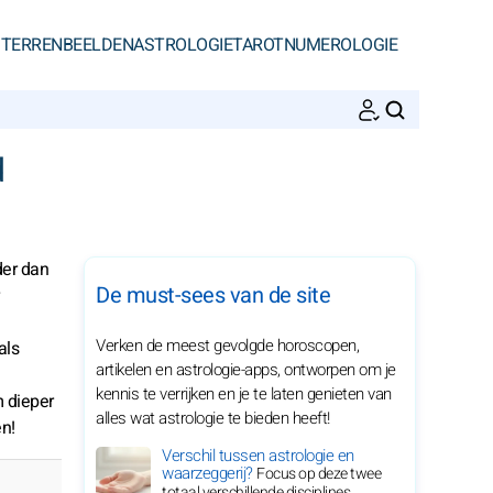
STERRENBEELDEN
ASTROLOGIE
TAROT
NUMEROLOGIE
ZOEKEN
d
der dan
De must-sees van de site
Verken de meest gevolgde horoscopen,
als
artikelen en astrologie-apps, ontworpen om je
kennis te verrijken en je te laten genieten van
m dieper
alles wat astrologie te bieden heeft!
n!
Verschil tussen astrologie en
waarzeggerij?
Focus op deze twee
totaal verschillende disciplines