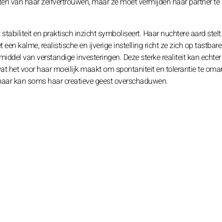
roten van haar zelfvertrouwen, maar ze moet vermijden haar partner te
abiliteit en praktisch inzicht symboliseert. Haar nuchtere aard stelt
een kalme, realistische en ijverige instelling richt ze zich op tastbare
 middel van verstandige investeringen. Deze sterke realiteit kan echte
, wat het voor haar moeilijk maakt om spontaniteit en tolerantie te om
 maar kan soms haar creatieve geest overschaduwen.