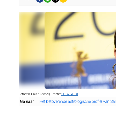
Foto van: Harald Krichel | Licentie:
CC BY-SA 3.0
Ga naar
Het betoverende astrologische profiel van S