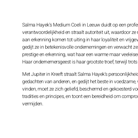
Salma Hayek's Medium Coeli in Leeuw duidt op een professi
verantwoordelijkheid en straalt autoriteit uit, waardoor 
aan erkenning komen tot uiting in haar loyaliteit en vri
gedijt ze in betekenisvolle ondernemingen en verwacht z
prestige en erkenning, wat haar een warme maar veeleisend
Haar ondernemersgeest is haar grootste troef, terwijl trots
Met Jupiter in Kreeft straalt Salma Hayek's persoonlijkh
gedachten van anderen, en gedijt het beste in voedzame, 
vinden, moet ze zich geliefd, beschermd en gekoesterd v
tradities en principes, en toont een bereidheid om compr
vermijden.