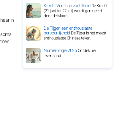
Kreeft: Voel hun zachtheid
De Kreeft
(21 juni tot 22 juli) wordt geregeerd
door de Maan
 haar in
De Tijger, een enthousiaste
persoonlijkheid
De Tijger is het meest
r soms
enthousiaste Chinese teken.
armen.
Numerologie 2026
Ontdek uw
levenspad.