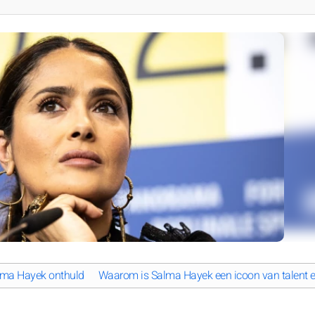
alma Hayek onthuld
Waarom is Salma Hayek een icoon van talent 