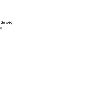
t de weg
te