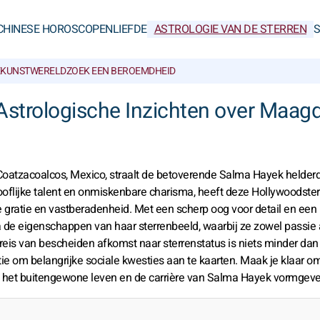
CHINESE HOROSCOPEN
LIEFDE
ASTROLOGIE VAN DE STERREN
KUNSTWERELD
ZOEK EEN BEROEMDHEID
Astrologische Inzichten over Maag
Coatzacoalcos, Mexico, straalt de betoverende Salma Hayek helder
oflijke talent en onmiskenbare charisma, heeft deze Hollywoodster
 gratie en vastberadenheid. Met een scherp oog voor detail en een
de eigenschappen van haar sterrenbeeld, waarbij ze zowel passie 
r reis van bescheiden afkomst naar sterrenstatus is niets minder dan
ie om belangrijke sociale kwesties aan te kaarten. Maak je klaar o
ie het buitengewone leven en de carrière van Salma Hayek vormgeve