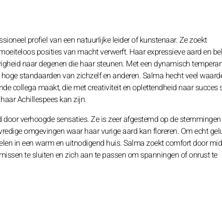
oneel profiel van een natuurlijke leider of kunstenaar. Ze zoekt
ze moeiteloos posities van macht verwerft. Haar expressieve aard en be
jgevigheid naar degenen die haar steunen. Met een dynamisch temper
e hoge standaarden van zichzelf en anderen. Salma hecht veel waard
e collega maakt, die met creativiteit en oplettendheid naar succes st
 haar Achillespees kan zijn.
eid door verhoogde sensaties. Ze is zeer afgestemd op de stemmingen
vredige omgevingen waar haar vurige aard kan floreren. Om echt gelu
oelen in een warm en uitnodigend huis. Salma zoekt comfort door mi
omissen te sluiten en zich aan te passen om spanningen of onrust te