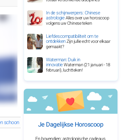
In de schijnwerpers: Chinese
astrologie
Alles over uw horoscoop
volgens uw Chinese teken
Liefdescompatibiliteit om te
ontdekken
Zijn jullie echt voor elkaar
gemaakt?
Waterman: Duik in
innovatie
Waterman (21 januari - 18
februari), luchtteken!
en schoonheid?
Hoe heeft Salma Hayek haar opmerkelijke carrière
Je Dagelijkse Horoscoop
En bovendien: astrologische cadeaus,