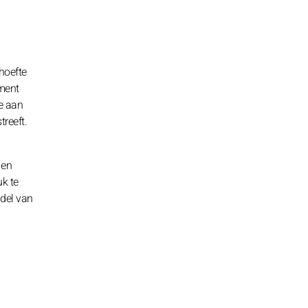
hoefte
ament
e aan
reeft.
 en
k te
ddel van