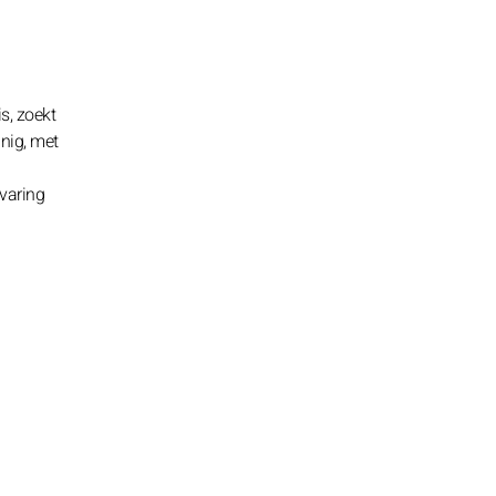
s, zoekt
nig, met
rvaring