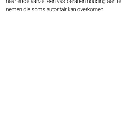
haar ertoe aanzet een vastberaden houding aan te
nemen die soms autoritair kan overkomen.