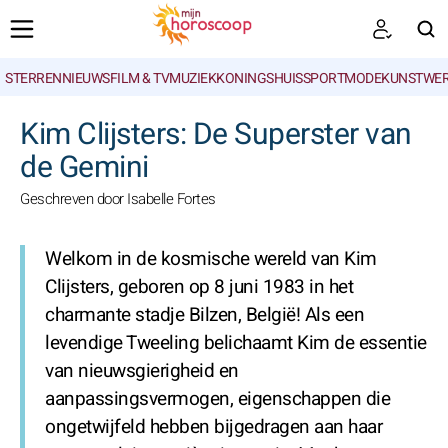
STERRENNIEUWS
FILM & TV
MUZIEK
KONINGSHUIS
SPORT
MODE
KUNSTWE
ZOEKEN
Kim Clijsters: De Superster van
de Gemini
Geschreven door Isabelle Fortes
Welkom in de kosmische wereld van Kim
Clijsters, geboren op 8 juni 1983 in het
charmante stadje Bilzen, België! Als een
levendige Tweeling belichaamt Kim de essentie
van nieuwsgierigheid en
aanpassingsvermogen, eigenschappen die
ongetwijfeld hebben bijgedragen aan haar