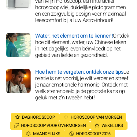
van Mijn Horoscoop: een interactief
horoscoopwiel, duidelijke pictogrammen
en een zorgvuldig design voor maximaal
leescomfort bij al uw Astro-inhoud!
Water: het element om te kennen!
Ontdek
hoe dit element, water, uw Chinese teken
in het dagelijks leven beïnvloedt op het
gebied van liefde en gezondheid.
Hoe hem te vergeten: ontdek onze tips
Je
relatie is net voorbij, je wilt verder en streef
je naar emotionele harmonie. Ontdek met
welk sterrenbeeld je de grootste kans op
geluk met z'n tweeën hebt!
DAGHOROSCOOP
HOROSCOOP VAN MORGEN
HOROSCOOP VOOR OVERMORGEN
WEKELIJKS
MAANDELIJKS
HOROSCOOP 2026