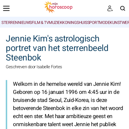
STERRENNIEUWS
FILM & TV
MUZIEK
KONINGSHUIS
SPORT
MODE
KUNSTWE
ZOEKEN
Jennie Kim's astrologisch
portret van het sterrenbeeld
Steenbok
Geschreven door Isabelle Fortes
Welkom in de hemelse wereld van Jennie Kim!
Geboren op 16 januari 1996 om 4:45 uur in de
bruisende stad Seoul, Zuid-Korea, is deze
betoverende Steenbok in elke zin van het woord
echt een ster. Met haar ambitieuze geest en
onmiskenbare talent weet Jennie het publiek