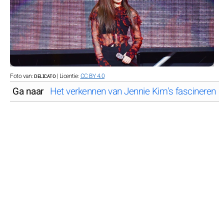
Foto van: ᴅᴇʟɪᴄᴀᴛᴏ | Licentie:
CC BY 4.0
Ga naar
Het verkennen van Jennie Kim's fascinerende