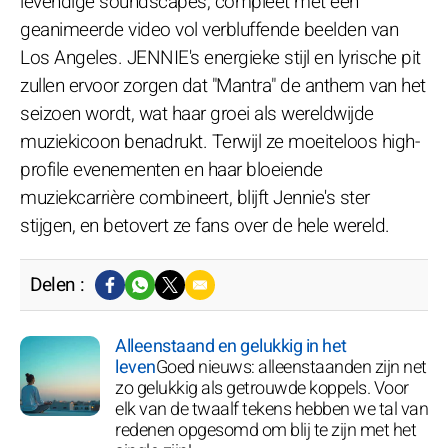
levendige soundscapes, compleet met een
geanimeerde video vol verbluffende beelden van
Los Angeles. JENNIE's energieke stijl en lyrische pit
zullen ervoor zorgen dat "Mantra" de anthem van het
seizoen wordt, wat haar groei als wereldwijde
muziekicoon benadrukt. Terwijl ze moeiteloos high-
profile evenementen en haar bloeiende
muziekcarrière combineert, blijft Jennie's ster
stijgen, en betovert ze fans over de hele wereld.
Delen :
Alleenstaand en gelukkig in het
leven
Goed nieuws: alleenstaanden zijn net
zo gelukkig als getrouwde koppels. Voor
elk van de twaalf tekens hebben we tal van
redenen opgesomd om blij te zijn met het