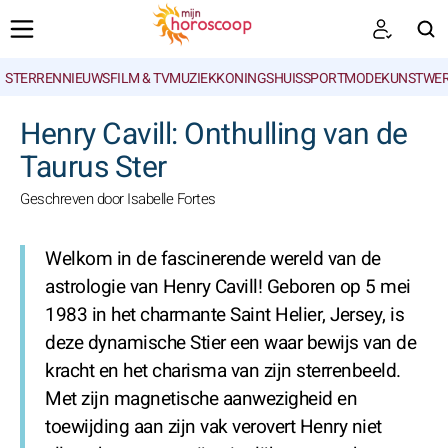
STERRENNIEUWS
FILM & TV
MUZIEK
KONINGSHUIS
SPORT
MODE
KUNSTWE
ZOEKEN
Henry Cavill: Onthulling van de
Taurus Ster
Geschreven door Isabelle Fortes
Welkom in de fascinerende wereld van de
astrologie van Henry Cavill! Geboren op 5 mei
1983 in het charmante Saint Helier, Jersey, is
deze dynamische Stier een waar bewijs van de
kracht en het charisma van zijn sterrenbeeld.
Met zijn magnetische aanwezigheid en
toewijding aan zijn vak verovert Henry niet