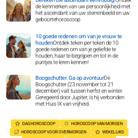
Bereken uw ascendant eenvoudig!
Ontdek
de kenmerken van uw persoonlijkheid met
het ascendant van uw sterrenbeeld en uw
geboortehoroscoop
10 goede redenen om van je vrouw te
houden
Ontdek teken per teken de 10
goede redenen om van je geliefde te
houden, haar te begrijpen en tot in de
puntjes te leren kennen!
Boogschutter: Ga op avontuur
De
Boogschutter (23 november tot 21
december) valt tussen herfst en winter.
Geregeerd door Jupiter, is hij verbonden
met Huis IX van vrijheid.
DAGHOROSCOOP
HOROSCOOP VAN MORGEN
HOROSCOOP VOOR OVERMORGEN
WEKELIJKS