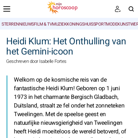
STERRENNIEUWS
FILM & TV
MUZIEK
KONINGSHUIS
SPORT
MODE
KUNSTWE
ZOEKEN
Heidi Klum: Het Onthulling van
het Gemini-icoon
Geschreven door Isabelle Fortes
Welkom op de kosmische reis van de
fantastische Heidi Klum! Geboren op 1 juni
1973 in het charmante Bergisch Gladbach,
Duitsland, straalt ze fel onder het zonneteken
Tweelingen. Met de speelse geest en
natuurlijke nieuwsgierigheid van Tweelingen
heeft Heidi moeiteloos de wereld betoverd, of