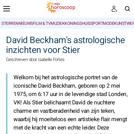
STERRENNIEUWS
FILM & TV
MUZIEK
KONINGSHUIS
SPORT
MODE
KUNSTWE
ZOEKEN
David Beckham's astrologische
inzichten voor Stier
Geschreven door Isabelle Fortes
Welkom bij het astrologische portret van de
iconische David Beckham, geboren op 2 mei
1975, om 6:17 uur in de levendige stad Londen,
VK! Als Stier belichaamt David de nuchtere
charme en vastberadenheid van zijn teken,
waarbij hij moeiteloos een artistieke flair mengt
met de kracht van een echte leider. Deze