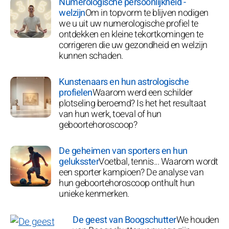
Numerologische persoonlijkheid -
welzijn
Om in topvorm te blijven nodigen
we u uit uw numerologische profiel te
ontdekken en kleine tekortkomingen te
corrigeren die uw gezondheid en welzijn
kunnen schaden.
Kunstenaars en hun astrologische
profielen
Waarom werd een schilder
plotseling beroemd? Is het het resultaat
van hun werk, toeval of hun
geboortehoroscoop?
De geheimen van sporters en hun
geluksster
Voetbal, tennis... Waarom wordt
een sporter kampioen? De analyse van
hun geboortehoroscoop onthult hun
unieke kenmerken.
De geest van Boogschutter
We houden