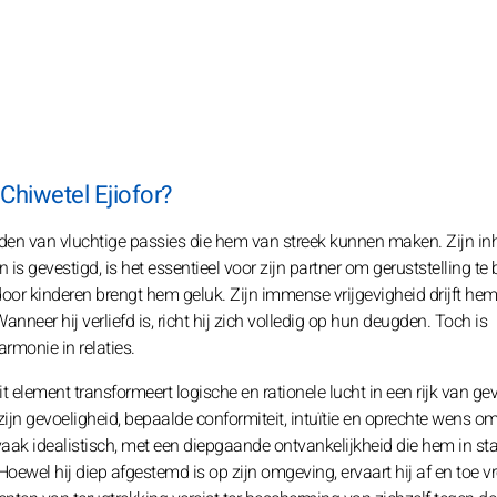
 Chiwetel Ejiofor?
ouden van vluchtige passies die hem van streek kunnen maken. Zijn in
s gevestigd, is het essentieel voor zijn partner om geruststelling te
oor kinderen brengt hem geluk. Zijn immense vrijgevigheid drijft hem
anneer hij verliefd is, richt hij zich volledig op hun deugden. Toch is
armonie in relaties.
t element transformeert logische en rationele lucht in een rijk van ge
 zijn gevoeligheid, bepaalde conformiteit, intuïtie en oprechte wens o
vaak idealistisch, met een diepgaande ontvankelijkheid die hem in staa
 Hoewel hij diep afgestemd is op zijn omgeving, ervaart hij af en toe 