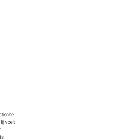
stische
ij voelt
n.
is