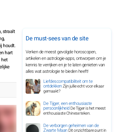
 straalt
De must-sees van de site
ng,
j houdt.
Verken de meest gevolgde horoscopen,
en hart
artikelen en astrologie-apps, ontworpen om je
n het
kennis te verrijken en je te laten genieten van
lijke
alles wat astrologie te bieden heeft!
Liefdescompatibiliteit om te
ontdekken
Zijn jullie echt voor elkaar
gemaakt?
De Tijger, een enthousiaste
persoonlijkheid
De Tijger is het meest
enthousiaste Chinese teken.
De verborgen geheimen van de
Zwarte Maan
Dit onzichtbare punt in