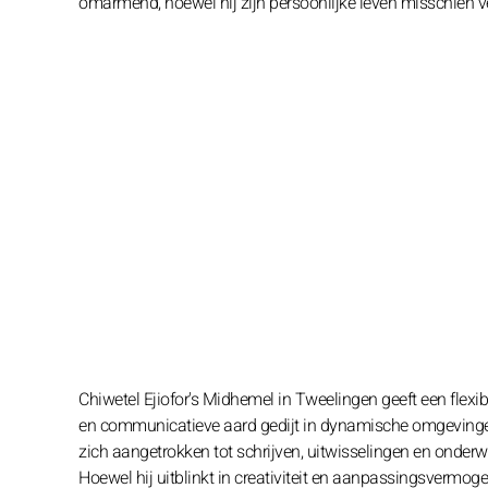
omarmend, hoewel hij zijn persoonlijke leven misschien v
Chiwetel Ejiofor's Midhemel in Tweelingen geeft een flexibe
en communicatieve aard gedijt in dynamische omgevingen, w
zich aangetrokken tot schrijven, uitwisselingen en onderw
Hoewel hij uitblinkt in creativiteit en aanpassingsvermoge