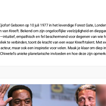
for! Geboren op 10 juli 1977 in het levendige Forest Gate, Londen,
 van Kreeft. Bekend om zijn ongelooflijke veelzijdigheid en diepga
—intuitief, empathisch en fel beschermend voor degenen van wie hi
ek te verbinden, toont de kracht van een waar Kreeft-talent. Met e
ant acteur, maar ook een inspiratie voor velen. Maak je klaar om diep i
r Chiwetel's unieke planetarische invloeden en hoe deze zijn opmerke