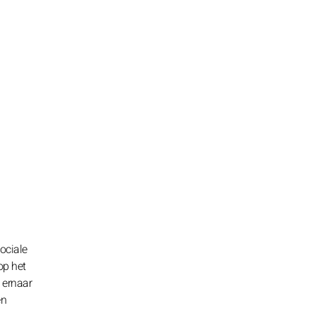
sociale
op het
t ernaar
en