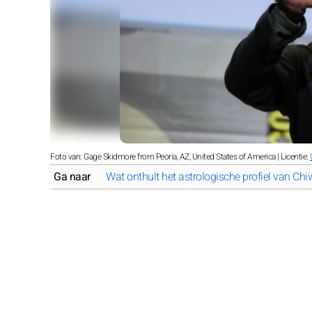
Foto van: Gage Skidmore from Peoria, AZ, United States of America | Licentie:
Ga naar
Wat onthult het astrologische profiel van Chiw