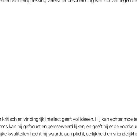
ten van terugtrekking vereist ter bescherming van zichzelf tegen de
itisch en vindingrijk intellect geeft vol ideeën. Hij kan echter moei
oms kan hij gefocust en gereserveerd lijken, en geeft hij er de voorkeu
 kwaliteiten hecht hij waarde aan plicht, eerlijkheid en vriendelijkhe