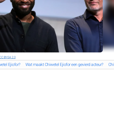
CC BY-SA 2.0
etel Ejiofor?
Wat maakt Chiwetel Ejiofor een gevierd acteur?
Chi