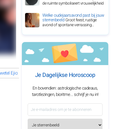
de ruimte symboliseert vrouwelijkheid
Welke oudejaarsavond past bij jouw
sterrenbeeld
Groot feest, rustige
avond of spontane verrassing...
wetel Ejiofor: Een Reis van Uitzonderlijk Talent
Wat is het liefdesle
Je Dagelijkse Horoscoop
En bovendien: astrologische cadeaus,
tarotlezingen, bioritme... schrijf je nu in!