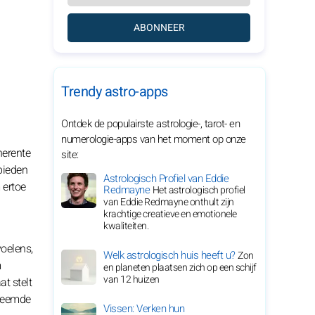
ABONNEER
Trendy astro-apps
Ontdek de populairste astrologie-, tarot- en
numerologie-apps van het moment op onze
herente
site:
 bieden
Astrologisch Profiel van Eddie
 ertoe
Redmayne
Het astrologisch profiel
van Eddie Redmayne onthult zijn
krachtige creatieve en emotionele
kwaliteiten.
voelens,
Welk astrologisch huis heeft u?
Zon
m
en planeten plaatsen zich op een schijf
van 12 huizen
t stelt
vreemde
Vissen: Verken hun