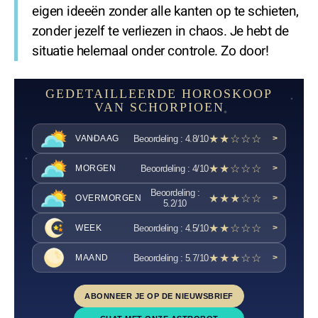
eigen ideeën zonder alle kanten op te schieten,
zonder jezelf te verliezen in chaos. Je hebt de
situatie helemaal onder controle. Zo door!
GEDETAILLEERDE HOROSKOOP
VAN SCHORPIOEN
★★☆☆☆
Beoordeling : 4.8/10
VANDAAG
>
★★☆☆☆
Beoordeling : 4/10
MORGEN
>
Beoordeling :
★★★☆☆
OVERMORGEN
>
5.2/10
★★☆☆☆
Beoordeling : 4.5/10
WEEK
>
★★★☆☆
Beoordeling : 5.7/10
MAAND
>
ABONNEER JE OP DE NIEUWSBRIEF