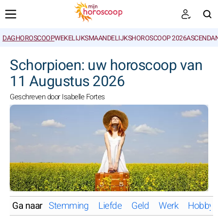
DAGHOROSCOOP
WEKELIJKS
MAANDELIJKS
HOROSCOOP 2026
ASCENDAN
ZOEKEN
Schorpioen: uw horoscoop van
11 Augustus 2026
Geschreven door Isabelle Fortes
Ga naar
Stemming
Liefde
Geld
Werk
Hobby'