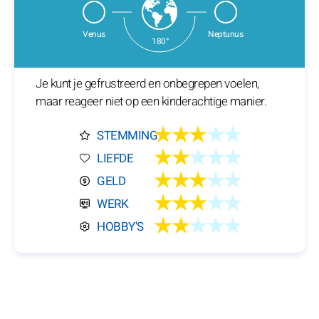
Venus
Neptunus
180°
Je kunt je gefrustreerd en onbegrepen voelen,
maar reageer niet op een kinderachtige manier.
★★★
★★
STEMMING
★★
★★★
LIEFDE
★★★
★★
GELD
★★★
★★
WERK
★★
★★★
HOBBY'S