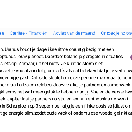
le
Carrière / Financiën
Advies van de maand
Ontdek je horos
sen. Uranus houdt je dagelijkse ritme onrustig bezig met een
eptunus, jouw planeet. Daardoor beland je geregeld in situaties
 iets op. Zomaar, uit het niets. Je kunt de storm niet
 zet je vooral aan tot groei, zelfs als dat betekent dat je je vertrou
eer bij je past. Dat is de sleutel om deze periode maximaal te benu
er draait alles om relaties. Jouw relatie, je partners en samenwerk
lijkt soms net wat meer geluk te hebben dan jij. Voelen de eerste tw
ek. Jupiter laat je partners nu stralen, en hun enthousiasme werkt
 in Schorpioen op 3 september krijg je een flinke dosis strijdlust om 
htige energie slim, zodat oude wrok of onderhuidse woede, gelinkt aa