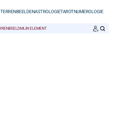
STERRENBEELDEN
ASTROLOGIE
TAROT
NUMEROLOGIE
ERRENBEELD
MIJN ELEMENT
ZOEKEN