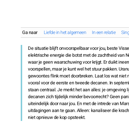
Ga naar
Liefde in het algemeen
In een relatie
Sing
De situatie blijft onvoorspelbaar voor jou, beste Vis
elektrische energie die botst met de zachtheid van N
waar je geen waarschuwing voor krijgt. Er duikt ineens
voorspellen, maar je kunt wel het stuur pakken. Uranus
gewoontes flink moet doorbreken. Laat los wat niet m
vooral voor de eerste en tweede decanen. In septemb
staan centraal. Je merkt het aan alles: je omgeving 
decanen zich tijdelijk minder bevoorrecht? Geen pani
uiteindelijk door naar jou. En met de intrede van Mars
uitdagingen aan te gaan. Alleen: kanaliseer die krac
niet opnieuw de kop opsteekt.