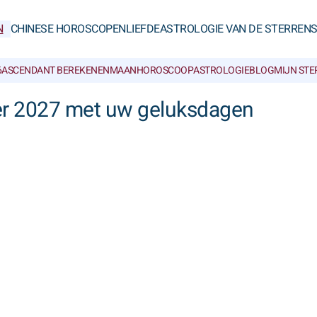
N
CHINESE HOROSCOPEN
LIEFDE
ASTROLOGIE VAN DE STERREN
6
ASCENDANT BEREKENEN
MAANHOROSCOOP
ASTROLOGIEBLOG
MIJN ST
r 2027 met uw geluksdagen