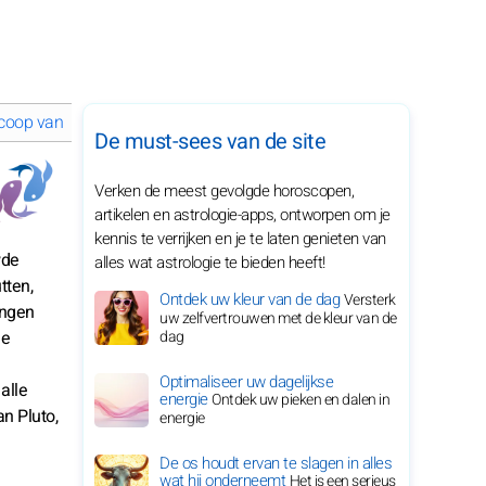
coop van september 2027 voor je sterrenbeeld
De must-sees van de site
Verken de meest gevolgde horoscopen,
artikelen en astrologie-apps, ontworpen om je
kennis te verrijken en je te laten genieten van
wde
alles wat astrologie te bieden heeft!
tten,
Ontdek uw kleur van de dag
Versterk
ingen
uw zelfvertrouwen met de kleur van de
ee
dag
Optimaliseer uw dagelijkse
alle
energie
Ontdek uw pieken en dalen in
n Pluto,
energie
De os houdt ervan te slagen in alles
wat hij onderneemt
Het is een serieus