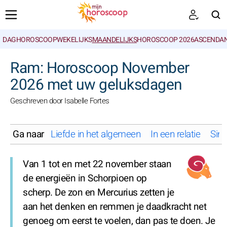
DAGHOROSCOOP
WEKELIJKS
MAANDELIJKS
HOROSCOOP 2026
ASCENDAN
ZOEKEN
Ram: Horoscoop November
2026 met uw geluksdagen
Geschreven door Isabelle Fortes
Ga naar
Liefde in het algemeen
In een relatie
Sing
Van 1 tot en met 22 november staan
de energieën in Schorpioen op
scherp. De zon en Mercurius zetten je
aan het denken en remmen je daadkracht net
genoeg om eerst te voelen, dan pas te doen. Je