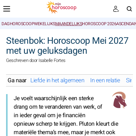
DAGHOROSCOOP
WEKELIJKS
MAANDELIJKS
HOROSCOOP 2026
ASCENDAN
ZOEKEN
Steenbok: Horoscoop Mei 2027
met uw geluksdagen
Geschreven door Isabelle Fortes
Ga naar
Liefde in het algemeen
In een relatie
Sing
Je voelt waarschijnlijk een sterke
drang om te veranderen van werk, of
in ieder geval om je financiën
opnieuw scherp te krijgen. Pluton kleurt die
materiële thema’s mee, maar je merkt ook