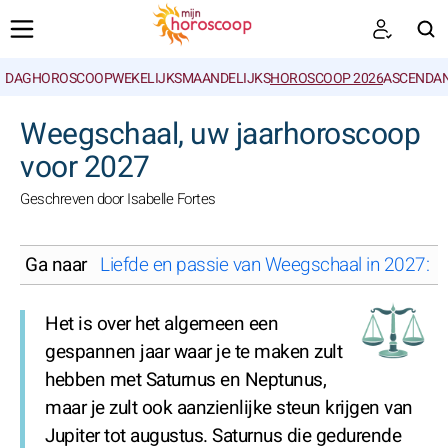
DAGHOROSCOOP
WEKELIJKS
MAANDELIJKS
HOROSCOOP 2026
ASCENDAN
ZOEKEN
Weegschaal, uw jaarhoroscoop
voor 2027
Geschreven door Isabelle Fortes
Ga naar
Liefde en passie van Weegschaal in 2027: wat
Het is over het algemeen een
gespannen jaar waar je te maken zult
hebben met Saturnus en Neptunus,
maar je zult ook aanzienlijke steun krijgen van
Jupiter tot augustus. Saturnus die gedurende