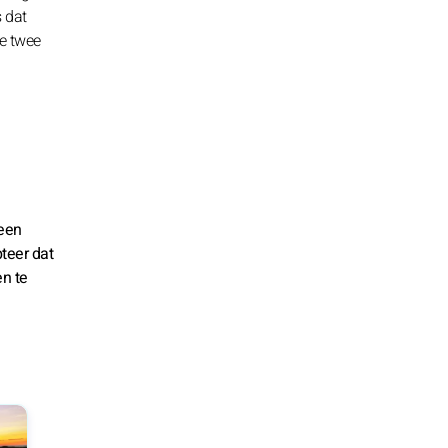
s dat
ze twee
leen
teer dat
en te