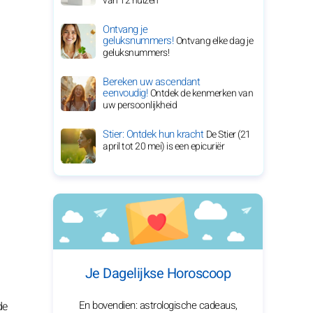
van 12 huizen
Ontvang je
geluksnummers!
Ontvang elke dag je
geluksnummers!
Bereken uw ascendant
eenvoudig!
Ontdek de kenmerken van
uw persoonlijkheid
Stier: Ontdek hun kracht
De Stier (21
april tot 20 mei) is een epicuriër
Je Dagelijkse Horoscoop
En bovendien: astrologische cadeaus,
de