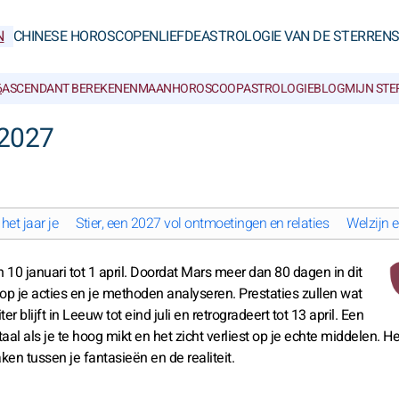
N
CHINESE HOROSCOPEN
LIEFDE
ASTROLOGIE VAN DE STERREN
6
ASCENDANT BEREKENEN
MAANHOROSCOOP
ASTROLOGIEBLOG
MIJN ST
 2027
het jaar je
Stier, een 2027 vol ontmoetingen en relaties
Welzijn 
10 januari tot 1 april. Doordat Mars meer dan 80 dagen in dit
n op je acties en je methoden analyseren. Prestaties zullen wat
blijft in Leeuw tot eind juli en retrogradeert tot 13 april. Een
aal als je te hoog mikt en het zicht verliest op je echte middelen. He
n tussen je fantasieën en de realiteit.