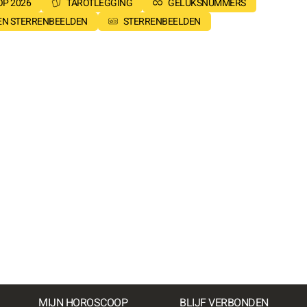
P 2026
TAROTLEGGING
GELUKSNUMMERS
SEN STERRENBEELDEN
STERRENBEELDEN
MIJN HOROSCOOP
BLIJF VERBONDEN