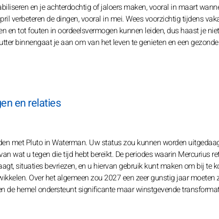
abiliseren en je achterdochtig of jaloers maken, vooral in maart wanne
pril verbeteren de dingen, vooral in mei. Wees voorzichtig tijdens vaka
 en tot fouten in oordeelsvermogen kunnen leiden, dus haast je niet
utter binnengaat je aan om van het leven te genieten en een gezonde
en en relaties
den met Pluto in Waterman. Uw status zou kunnen worden uitgedaa
 van wat u tegen die tijd hebt bereikt. De periodes waarin Mercurius r
ertraagt, situaties bevriezen, en u hiervan gebruik kunt maken om bij te
twikkelen. Over het algemeen zou 2027 een zeer gunstig jaar moeten z
en de hemel ondersteunt significante maar winstgevende transformat