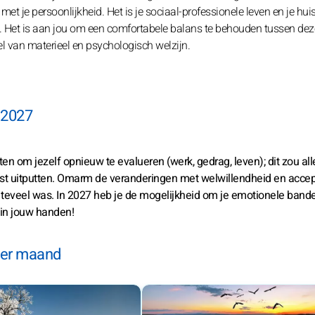
t je persoonlijkheid. Het is je sociaal-professionele leven en je hui
n. Het is aan jou om een comfortabele balans te behouden tussen de
l van materieel en psychologisch welzijn.
n 2027
en om jezelf opnieuw te evalueren (werk, gedrag, leven); dit zou al
mst uitputten. Omarm de veranderingen met welwillendheid en accep
vaak teveel was. In 2027 heb je de mogelijkheid om je emotionele band
 in jouw handen!
per maand