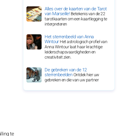
Alles over de kaarten van de Tarot
van Marseille!
Betekenis van de 22
tarotkaarten om een kaartlegging te
interpreteren
Het sterrenbeeld van Anna
Wintour
Het astrologisch profiel van
Anna Wintour laat haar krachtige
leiderschapsvaardigheden en
creativiteit zien.
De gebreken van de 12
sterrenbeelden
Ontdek hier uw
gebreken en die van uw partner
lling te