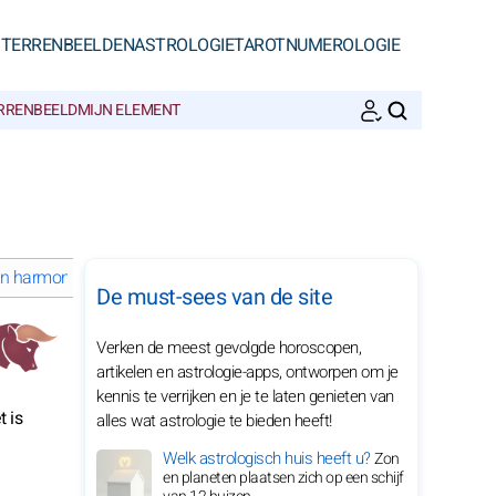
STERRENBEELDEN
ASTROLOGIE
TAROT
NUMEROLOGIE
ERRENBEELD
MIJN ELEMENT
ZOEKEN
en harmonie van Stier in 2027
Persoonlijk advies van Stier in 2027
De must-sees van de site
Verken de meest gevolgde horoscopen,
artikelen en astrologie-apps, ontworpen om je
kennis te verrijken en je te laten genieten van
t is
alles wat astrologie te bieden heeft!
Welk astrologisch huis heeft u?
Zon
en planeten plaatsen zich op een schijf