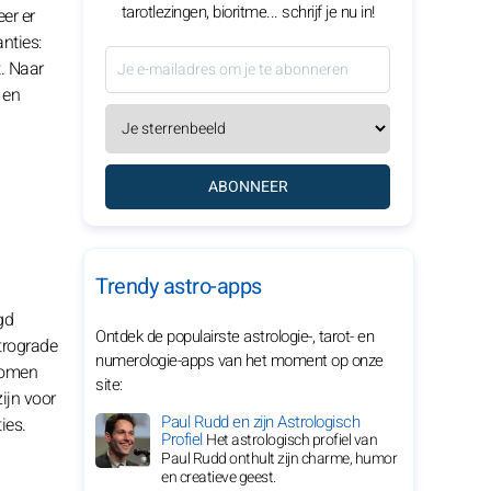
tarotlezingen, bioritme... schrijf je nu in!
er er
nties:
. Naar
 en
ABONNEER
Trendy astro-apps
gd
Ontdek de populairste astrologie-, tarot- en
etrograde
numerologie-apps van het moment op onze
 komen
site:
ijn voor
Paul Rudd en zijn Astrologisch
ies.
Profiel
Het astrologisch profiel van
Paul Rudd onthult zijn charme, humor
en creatieve geest.