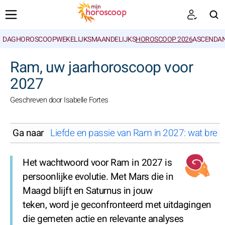
DAGHOROSCOOP
WEKELIJKS
MAANDELIJKS
HOROSCOOP 2026
ASCENDAN
ZOEKEN
Ram, uw jaarhoroscoop voor
2027
Geschreven door Isabelle Fortes
Ga naar
Liefde en passie van Ram in 2027: wat brengt
Het wachtwoord voor Ram in 2027 is
persoonlijke evolutie. Met Mars die in
Maagd blijft en Saturnus in jouw
teken, word je geconfronteerd met uitdagingen
die gemeten actie en relevante analyses