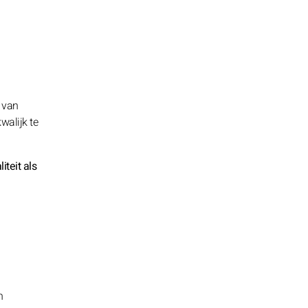
n van
walijk te
teit als
n