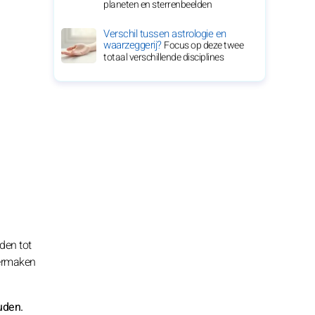
planeten en sterrenbeelden
Verschil tussen astrologie en
waarzeggerij?
Focus op deze twee
totaal verschillende disciplines
den tot
vermaken
uden.