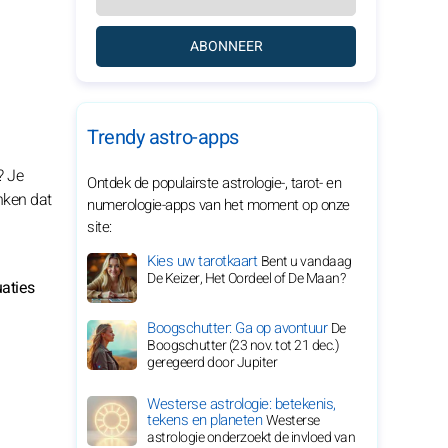
ABONNEER
Trendy astro-apps
? Je
Ontdek de populairste astrologie-, tarot- en
enken dat
numerologie-apps van het moment op onze
site:
Kies uw tarotkaart
Bent u vandaag
De Keizer, Het Oordeel of De Maan?
uaties
Boogschutter: Ga op avontuur
De
Boogschutter (23 nov. tot 21 dec.)
geregeerd door Jupiter
Westerse astrologie: betekenis,
tekens en planeten
Westerse
astrologie onderzoekt de invloed van