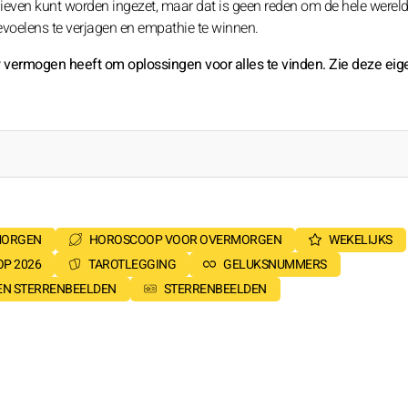
elieven kunt worden ingezet, maar dat is geen reden om de hele wereld 
evoelens te verjagen en empathie te winnen.
w vermogen heeft om oplossingen voor alles te vinden. Zie deze ei
MORGEN
HOROSCOOP VOOR OVERMORGEN
WEKELIJKS
P 2026
TAROTLEGGING
GELUKSNUMMERS
SEN STERRENBEELDEN
STERRENBEELDEN