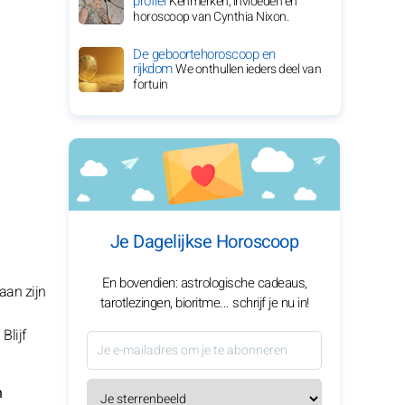
profiel
Kenmerken, invloeden en
horoscoop van Cynthia Nixon.
De geboortehoroscoop en
rijkdom
We onthullen ieders deel van
fortuin
Je Dagelijkse Horoscoop
En bovendien: astrologische cadeaus,
aan zijn
tarotlezingen, bioritme... schrijf je nu in!
Blijf
n