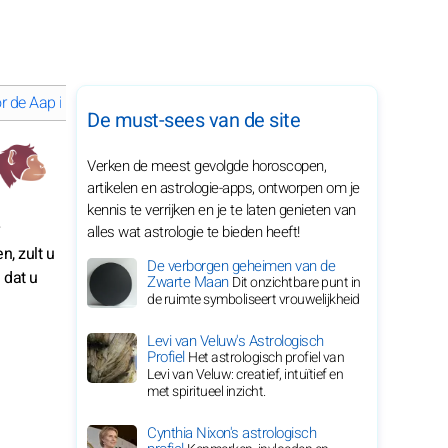
or de Aap in 2027
Spiritueel leven voor de Aap in 2027
De must-sees van de site
Verken de meest gevolgde horoscopen,
artikelen en astrologie-apps, ontworpen om je
kennis te verrijken en je te laten genieten van
alles wat astrologie te bieden heeft!
n, zult u
De verborgen geheimen van de
 dat u
Zwarte Maan
Dit onzichtbare punt in
de ruimte symboliseert vrouwelijkheid
Levi van Veluw's Astrologisch
Profiel
Het astrologisch profiel van
Levi van Veluw: creatief, intuïtief en
met spiritueel inzicht.
Cynthia Nixon's astrologisch