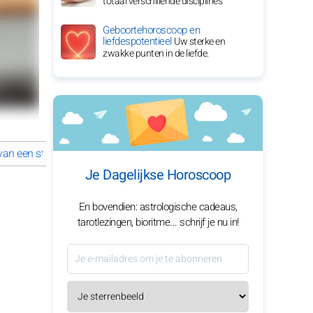
totaal verschillende disciplines
Geboortehoroscoop en
liefdespotentieel
Uw sterke en
zwakke punten in de liefde.
van een ster
Kate Beckinsale: een opmerkelijke reis in film en daarb
Je Dagelijkse Horoscoop
En bovendien: astrologische cadeaus,
tarotlezingen, bioritme... schrijf je nu in!