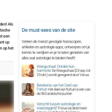
den! Als
De must-sees van de site
tische
et een
Verken de meest gevolgde horoscopen,
ert op
artikelen en astrologie-apps, ontworpen om je
n op het
kennis te verrijken en je te laten genieten van
alles wat astrologie te bieden heeft!
Weegschaal: Ontdek hun
harmonie
De Weegschaal (23 sep. tot
23 okt.) wordt geregeerd door Venus
Betekenis van het Deel van
Fortuin
Het deel van fortuin is een van
de 360 arabische punten
Verschil tussen astrologie en
waarzeggerij?
Focus op deze twee