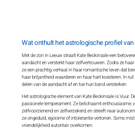
Wat onthult het astrologische profiel va
Met de zon in Leeuw straalt Kate Beckinsale een betoverend
aandacht en versterkt haar zelfvertrouwen. Zodra ze haar w
ze een prachtig verhaal in haar romantische leven dat b
haar briljantheid waarderen en haar hart koesteren. In ruil 
delen van de aandacht af en toe hun band versterken.
Het astrologische element van Kate Beckinsale is Vuur. 
passionele temperament. Ze belichaamt enthousiasme, va
zelfvoorzienend en zelfverzekerd, en streeft naar autonomi
ze ongeduld, egoïsme of intolerantie vertonen. Soms mist
vriendelijkheid autoritair overkomen.