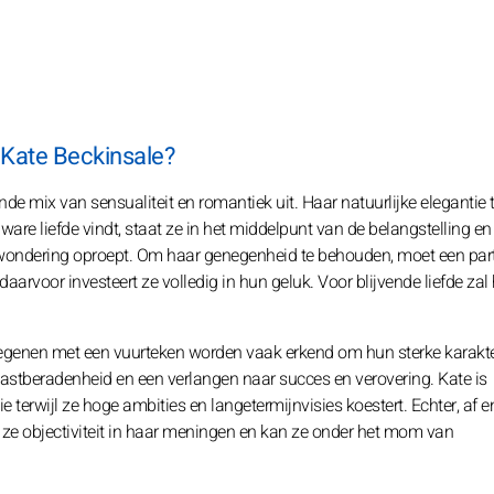
n Kate Beckinsale?
e mix van sensualiteit en romantiek uit. Haar natuurlijke elegantie t
are liefde vindt, staat ze in het middelpunt van de belangstelling en 
ewondering oproept. Om haar genegenheid te behouden, moet een par
daarvoor investeert ze volledig in hun geluk. Voor blijvende liefde zal 
Degenen met een vuurteken worden vaak erkend om hun sterke karakt
stberadenheid en een verlangen naar succes en verovering. Kate is
e terwijl ze hoge ambities en langetermijnvisies koestert. Echter, af e
 ze objectiviteit in haar meningen en kan ze onder het mom van