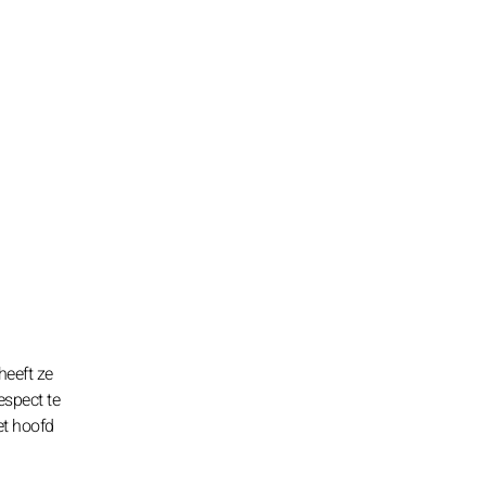
heeft ze
espect te
et hoofd