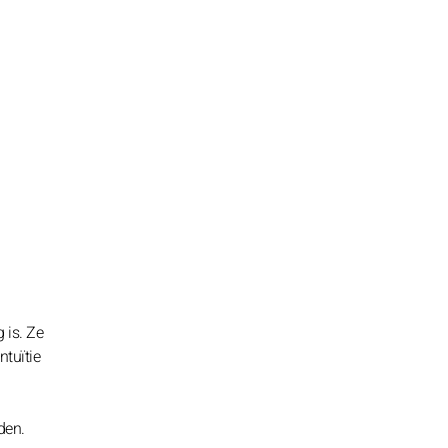
 is. Ze
ntuïtie
den.