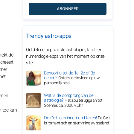
ABONNEER
Trendy astro-apps
Ontdek de populairste astrologie-, tarot- en
rekt de
numerologie-apps van het moment op onze
creëert
site:
tner
Behoort u tot de 1e, 2e of 3e
het
decan?
Ontdek de invloed op uw
persoonlijkheid
er en
Wat is de oorsprong van de
astrologie?
Het zou teruggaan tot
Soemer, ca. 3000 v.Chr.
n toe kan
De Geit, een innemend teken!
De Geit
is romantisch en stemmingswisselend