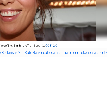
iere of Nothing But the Truth | Licentie:
CC BY 2.0
e Beckinsale?
Kate Beckinsale: de charme en onmiskenbare talent 