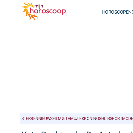
HOROSCOPEN
STERRENNIEUWS
FILM & TV
MUZIEK
KONINGSHUIS
SPORT
MODE