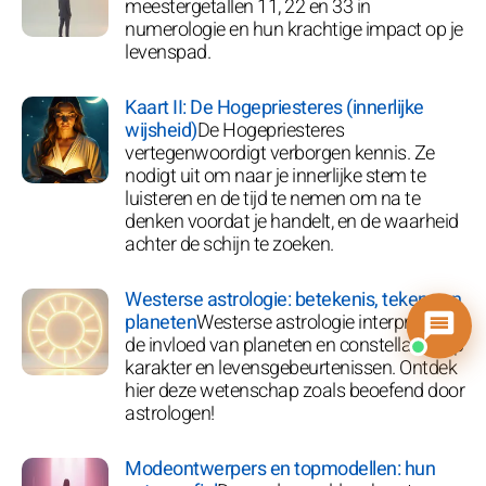
meestergetallen 11, 22 en 33 in
numerologie en hun krachtige impact op je
levenspad.
Kaart II: De Hogepriesteres (innerlijke
wijsheid)
De Hogepriesteres
vertegenwoordigt verborgen kennis. Ze
nodigt uit om naar je innerlijke stem te
luisteren en de tijd te nemen om na te
denken voordat je handelt, en de waarheid
achter de schijn te zoeken.
Westerse astrologie: betekenis, tekens en
planeten
Westerse astrologie interpreteert
de invloed van planeten en constellaties op
karakter en levensgebeurtenissen. Ontdek
hier deze wetenschap zoals beoefend door
astrologen!
Modeontwerpers en topmodellen: hun