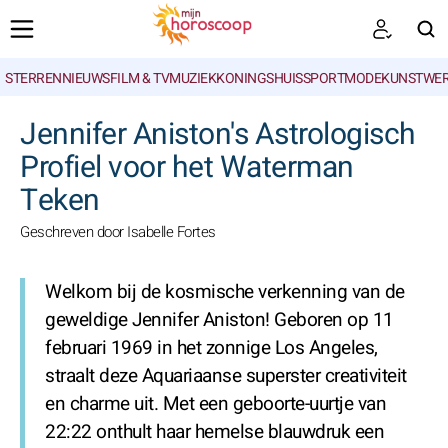
STERRENNIEUWS
FILM & TV
MUZIEK
KONINGSHUIS
SPORT
MODE
KUNSTWE
ZOEKEN
Jennifer Aniston's Astrologisch
Profiel voor het Waterman
Teken
Geschreven door Isabelle Fortes
Welkom bij de kosmische verkenning van de
geweldige Jennifer Aniston! Geboren op 11
februari 1969 in het zonnige Los Angeles,
straalt deze Aquariaanse superster creativiteit
en charme uit. Met een geboorte-uurtje van
22:22 onthult haar hemelse blauwdruk een