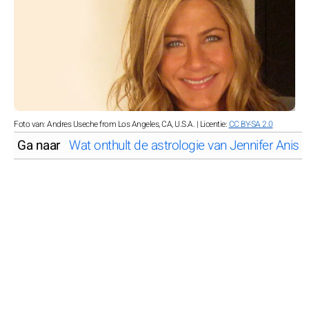
Foto van: Andres Useche from Los Angeles, CA, U.S.A. | Licentie:
CC BY-SA 2.0
Ga naar
Wat onthult de astrologie van Jennifer Anist