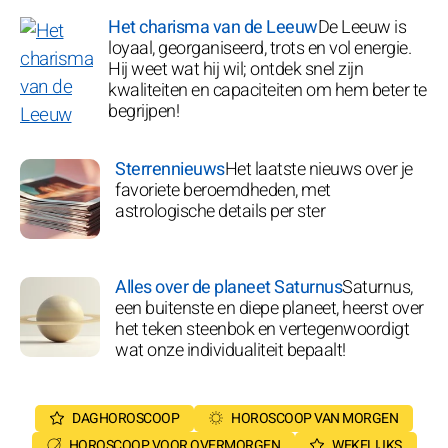
Het charisma van de Leeuw
De Leeuw is
loyaal, georganiseerd, trots en vol energie.
Hij weet wat hij wil; ontdek snel zijn
kwaliteiten en capaciteiten om hem beter te
begrijpen!
Sterrennieuws
Het laatste nieuws over je
favoriete beroemdheden, met
astrologische details per ster
Alles over de planeet Saturnus
Saturnus,
een buitenste en diepe planeet, heerst over
het teken steenbok en vertegenwoordigt
wat onze individualiteit bepaalt!
DAGHOROSCOOP
HOROSCOOP VAN MORGEN
HOROSCOOP VOOR OVERMORGEN
WEKELIJKS