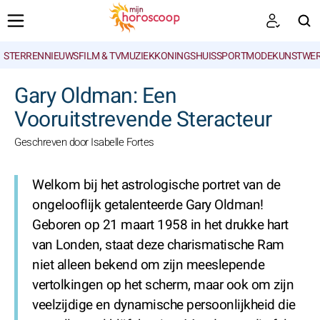
STERRENNIEUWS
FILM & TV
MUZIEK
KONINGSHUIS
SPORT
MODE
KUNSTWE
ZOEKEN
Gary Oldman: Een
Vooruitstrevende Steracteur
Geschreven door Isabelle Fortes
Welkom bij het astrologische portret van de
ongelooflijk getalenteerde Gary Oldman!
Geboren op 21 maart 1958 in het drukke hart
van Londen, staat deze charismatische Ram
niet alleen bekend om zijn meeslepende
vertolkingen op het scherm, maar ook om zijn
veelzijdige en dynamische persoonlijkheid die