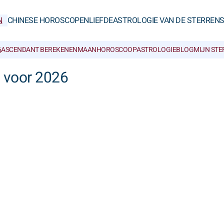
N
CHINESE HOROSCOPEN
LIEFDE
ASTROLOGIE VAN DE STERREN
6
ASCENDANT BEREKENEN
MAANHOROSCOOP
ASTROLOGIEBLOG
MIJN ST
 voor 2026