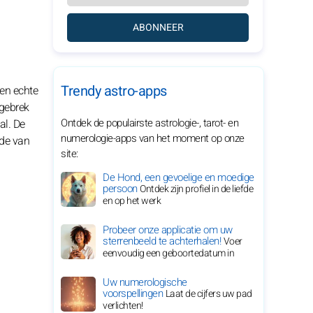
ABONNEER
Trendy astro-apps
en echte
 gebrek
Ontdek de populairste astrologie-, tarot- en
al. De
numerologie-apps van het moment op onze
nde van
site:
De Hond, een gevoelige en moedige
persoon
Ontdek zijn profiel in de liefde
en op het werk
Probeer onze applicatie om uw
sterrenbeeld te achterhalen!
Voer
eenvoudig een geboortedatum in
Uw numerologische
voorspellingen
Laat de cijfers uw pad
verlichten!