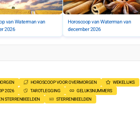
op van Waterman van
Horoscoop van Waterman van
r 2026
december 2026
MORGEN
HOROSCOOP VOOR OVERMORGEN
WEKELIJKS
P 2026
TAROTLEGGING
GELUKSNUMMERS
SEN STERRENBEELDEN
STERRENBEELDEN