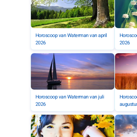
Horoscoop van Waterman van april
Horosco
2026
2026
Horoscoop van Waterman van juli
Horosco
2026
augustu