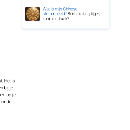
Wat is mijn Chinese
sterrenbeeld?
Bent u rat, os, tijger,
konijn of draak?
t. Het is
 bij je
oed op je
 einde