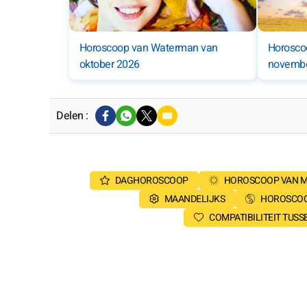
Horoscoop van Waterman van
Horosco
oktober 2026
novembe
Delen :
DAGHOROSCOOP
HOROSCOOP VAN 
MAANDELIJKS
HOROSCOO
COMPATIBILITEIT TUS