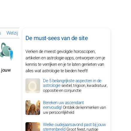
s
Welzijn en harmonie van Waterman in 2026
Persoonlijk advie
De must-sees van de site
Verken de meest gevolgde horoscopen,
artikelen en astrologie-apps, ontworpen om je
kennis te verrijken en je te laten genieten van
, jouw
alles wat astrologie te bieden heeft!
De 5 belangrijkste aspecten in de
astrologie
sextiel, trigoon, kwadratuur,
oppositie en conjunctie
Bereken uw ascendant
eenvoudig!
Ontdek de kenmerken van
uw persoonlijkheid
Welke oudejaarsavond past bij jouw
sterrenbeeld
Groot feest, rustige