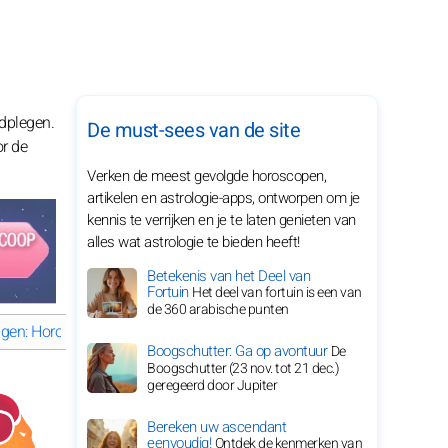
dplegen.
De must-sees van de site
or de
Verken de meest gevolgde horoscopen,
artikelen en astrologie-apps, ontworpen om je
kennis te verrijken en je te laten genieten van
alles wat astrologie te bieden heeft!
Betekenis van het Deel van
Fortuin
Het deel van fortuin is een van
de 360 arabische punten
ngen: Horoscoop van donderdag 6 augustus 2026
Kreeft: Horosc
Boogschutter: Ga op avontuur
De
Boogschutter (23 nov. tot 21 dec.)
geregeerd door Jupiter
Bereken uw ascendant
eenvoudig!
Ontdek de kenmerken van