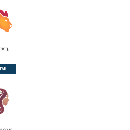
ring,
n en je