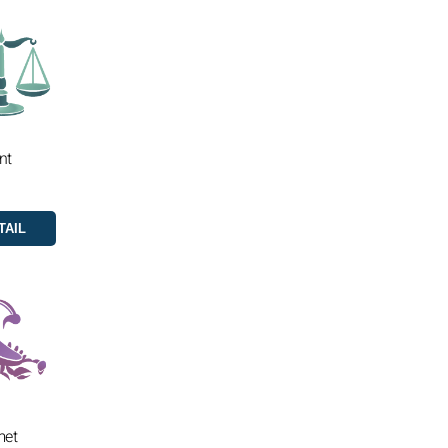
nt
met