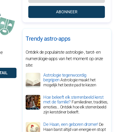
ABONNEER
Trendy astro-apps
je
Ontdek de populairste astrologie-, tarot- en
numerologie-apps van het moment op onze
site:
Astrologie tegenwoordig
begrijpen
Astrologie maakt het
mogelijk het beste pad te kiezen
Hoe beleeft elk sterrenbeeld kerst
met de familie?
Familiediner, tradities,
emoties… Ontdek hoe elk sterrenbeeld
zijn kerstdiner beleeft.
De Haan, een geboren dromer!
De
Haan barst altijd van energie en stopt